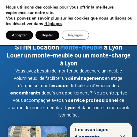
Disponible 24h/7j
Intervention rapide sur Lyon & Rhône-Alpes
Nous utilisons des cookies pour vous offrir la meilleure
expérience sur notre site.
Vous pouvez en savoir plus sur les cookies que nous utilisons ou
les désactiver dans
Réglages
.
06 27 66 03 88
Accepter
Rejeter
Réglages
STHN Location
Monte-Meuble
à Lyon
Louer un monte-meuble ou un monte-charge
à Lyon
Vous avez besoin de monter ou descendre un meuble
volumineux, de faciliter un
déménagement
en étage,
d’organiser une
livraison
difficile ou d’évacuer des
encombrants
depuis un appartement ? Notre entreprise
vous accompagne avec un
service professionnel
de
location de monte-meuble à
Lyon
et dans toute la métropole
lyonnaise.
Les avantages
d'un monte-